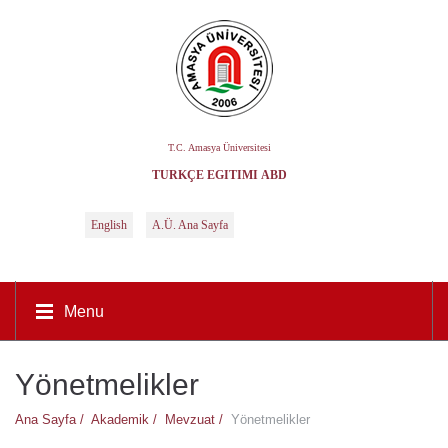
T.C. Amasya Üniversitesi
TÜRKÇE EĞITIMI ABD
English
A.Ü. Ana Sayfa
Menu
Yönetmelikler
Ana Sayfa /
Akademik /
Mevzuat /
Yönetmelikler